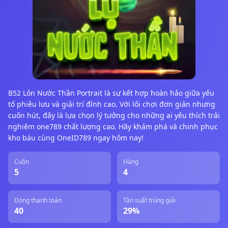
B52 Lỏn Nước Thần Portrait là sự kết hợp hoàn hảo giữa yếu
tố phiêu lưu và giải trí đỉnh cao. Với lối chơi đơn giản nhưng
cuốn hút, đây là lựa chọn lý tưởng cho những ai yêu thích trải
nghiệm one789 chất lượng cao. Hãy khám phá và chinh phục
kho báu cùng OneID789 ngay hôm nay!
Cuộn
Hàng
5
4
Dòng thanh toán
Tần suất trúng giải
40
29%